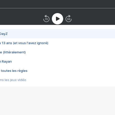
 DayZ
 a 13 ans (et vous l'avez ignoré)
e (littéralement)
im Rayan
 toutes les règles
s les jeux vidéo
us choquant de Rockstar ? - Le scandale BULLY
e plus moche de Steam
du RÊVE tourne au CAUCHEMAR