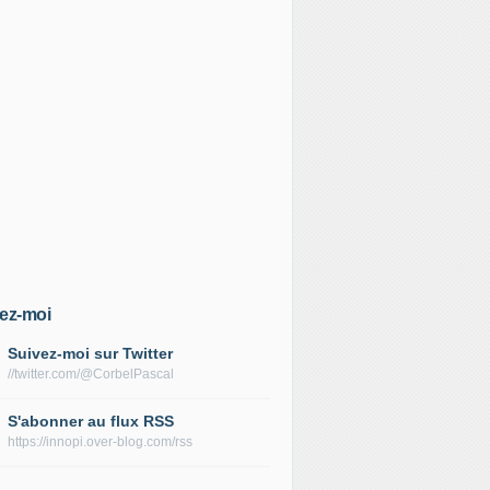
ez-moi
Suivez-moi sur Twitter
//twitter.com/@CorbelPascal
S'abonner au flux RSS
https://innopi.over-blog.com/rss