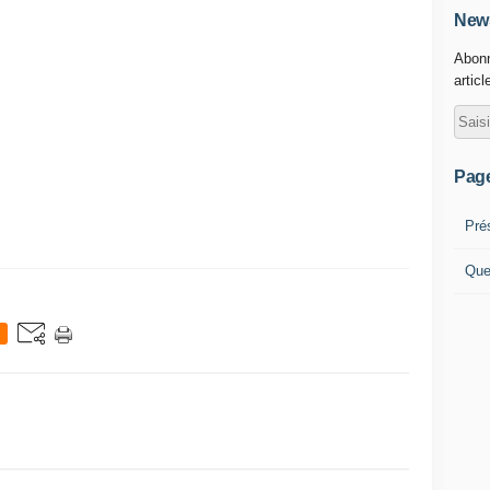
News
Abonn
articl
Pag
Pré
Que