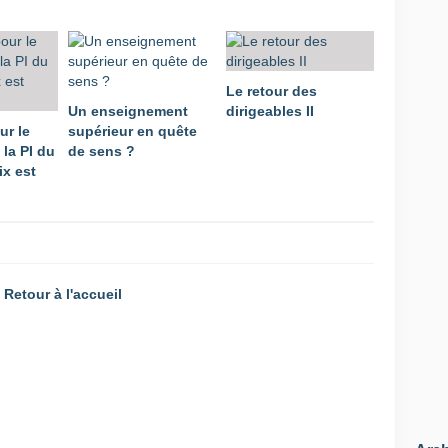
Le retour des
Un enseignement
dirigeables II
ur le
supérieur en quête
la PI du
de sens ?
ix est
Retour à l'accueil