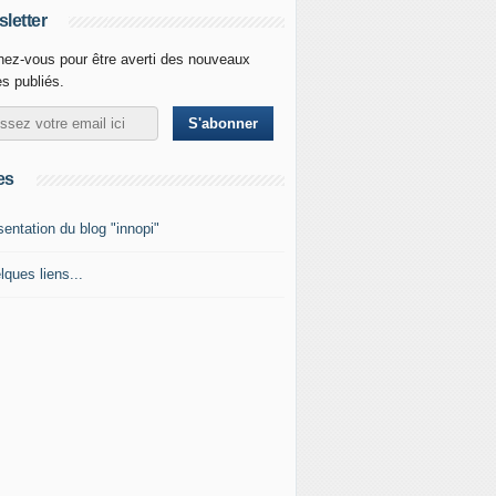
letter
ez-vous pour être averti des nouveaux
es publiés.
es
sentation du blog "innopi"
lques liens...