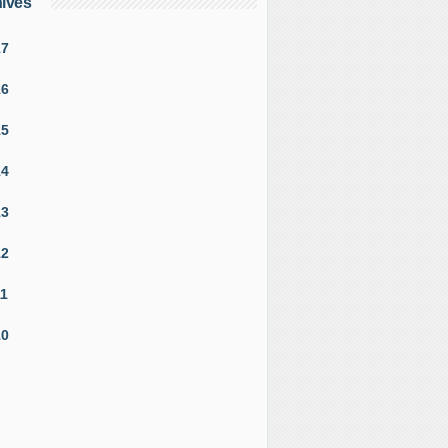
ives
17
16
15
14
13
12
11
10