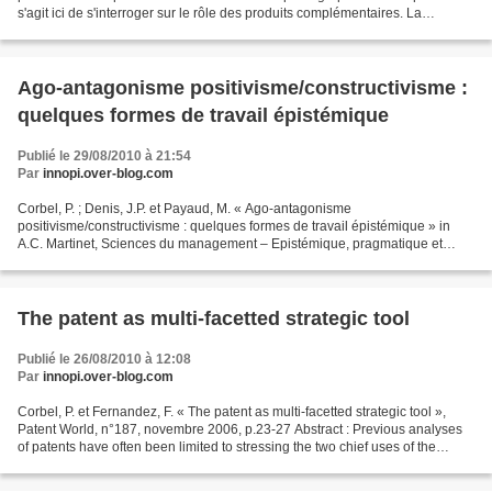
s'agit ici de s'interroger sur le rôle des produits complémentaires. La
substitution quasi-totale de la photographie...
Ago-antagonisme positivisme/constructivisme :
quelques formes de travail épistémique
Publié le 29/08/2010 à 21:54
Par
innopi.over-blog.com
Corbel, P. ; Denis, J.P. et Payaud, M. « Ago-antagonisme
positivisme/constructivisme : quelques formes de travail épistémique » in
A.C. Martinet, Sciences du management – Epistémique, pragmatique et
éthique, Vuibert, Paris, février 2007, p.261-284 Résumé...
The patent as multi-facetted strategic tool
Publié le 26/08/2010 à 12:08
Par
innopi.over-blog.com
Corbel, P. et Fernandez, F. « The patent as multi-facetted strategic tool »,
Patent World, n°187, novembre 2006, p.23-27 Abstract : Previous analyses
of patents have often been limited to stressing the two chief uses of the
patent. The first, offensive,...