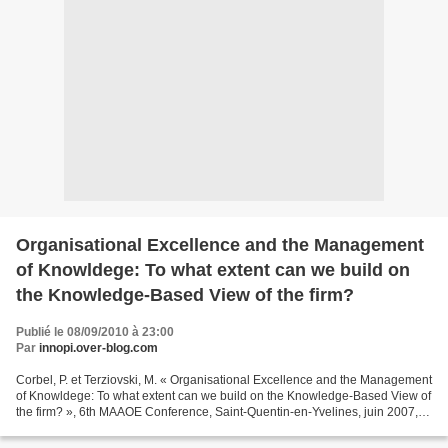
Organisational Excellence and the Management
of Knowldege: To what extent can we build on
the Knowledge-Based View of the firm?
Publié le 08/09/2010 à 23:00
Par
innopi.over-blog.com
Corbel, P. et Terziovski, M. « Organisational Excellence and the Management
of Knowldege: To what extent can we build on the Knowledge-Based View of
the firm? », 6th MAAOE Conference, Saint-Quentin-en-Yvelines, juin 2007,
article repris in K.J. Foley...