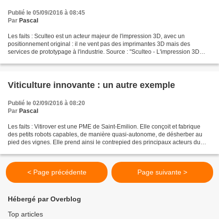
Publié le 05/09/2016 à 08:45
Par
Pascal
Les faits : Sculteo est un acteur majeur de l'impression 3D, avec un
positionnement original : il ne vent pas des imprimantes 3D mais des
services de prototypage à l'industrie. Source : "Sculteo - L'impression 3D
pour tous... ou presque", Les Echos Week-end,...
Viticulture innovante : un autre exemple
Publié le 02/09/2016 à 08:20
Par
Pascal
Les faits : Vitirover est une PME de Saint-Emilion. Elle conçoit et fabrique
des petits robots capables, de manière quasi-autonome, de désherber au
pied des vignes. Elle prend ainsi le contrepied des principaux acteurs du
machinisme agricole, qui cherchent...
< Page précédente
Page suivante >
Hébergé par Overblog
Top articles