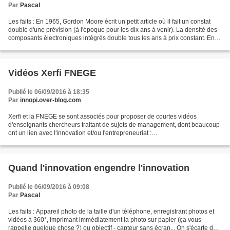
Par
Pascal
Les faits : En 1965, Gordon Moore écrit un petit article où il fait un constat
doublé d'une prévision (à l'époque pour les dix ans à venir). La densité des
composants électroniques intégrés double tous les ans à prix constant. En
1975, il la réactualisera...
Vidéos Xerfi FNEGE
Publié le 06/09/2016 à 18:35
Par
innopi.over-blog.com
Xerfi et la FNEGE se sont associés pour proposer de courtes vidéos
d'enseignants chercheurs traitant de sujets de management, dont beaucoup
ont un lien avec l'innovation et/ou l'entrepreneuriat :
http://www.fnege.org/videos
Quand l'innovation engendre l'innovation
Publié le 06/09/2016 à 09:08
Par
Pascal
Les faits : Appareil photo de la taille d'un téléphone, enregistrant photos et
vidéos à 360°, imprimant immédiatement la photo sur papier (ça vous
rappelle quelque chose ?) ou objectif - capteur sans écran... On s'écarte de