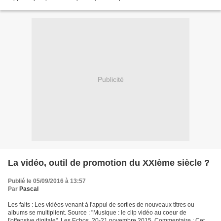
plus en plus souvent de l'appareil...
Publicité
La vidéo, outil de promotion du XXIème siècle ?
Publié le 05/09/2016 à 13:57
Par
Pascal
Les faits : Les vidéos venant à l'appui de sorties de nouveaux titres ou
albums se multiplient. Source : "Musique : le clip vidéo au coeur de
l'offensive digitale", Les Echos, 20-21 novembre 2015. Commentaire : Cet