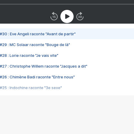
#30 : Eve Angeli raconte "Avant de partir"
#29 : MC Solaar raconte "Bouge de là"
28 : Lorie raconte "Je vais vite"
#27 : Christophe Willem raconte "Jacques a dit"
#26 : Chimène Badi raconte "Entre nous"
#25 : Indochine raconte "3e sexe"
#24 : Zaho raconte "C'est chelou"
#23 : Patrick Bruel raconte "Au café des délices"
#22 : Kyo raconte "Le chemin"
#21 : Nolwenn Leroy raconte "Cassé"